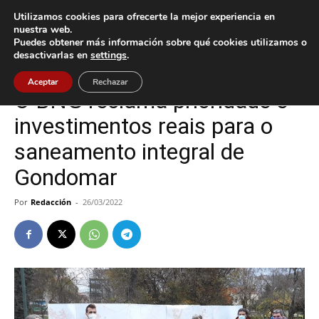
Utilizamos cookies para ofrecerte la mejor experiencia en
nuestra web.
Puedes obtener más información sobre qué cookies utilizamos o
Inicio
Gondomar
desactivarlas en
settings
.
Gondomar
Aceptar
Rechazar
O BNG reclama prioridade e
investimentos reais para o
saneamento integral de
Gondomar
Por
Redacción
-
26/03/2022