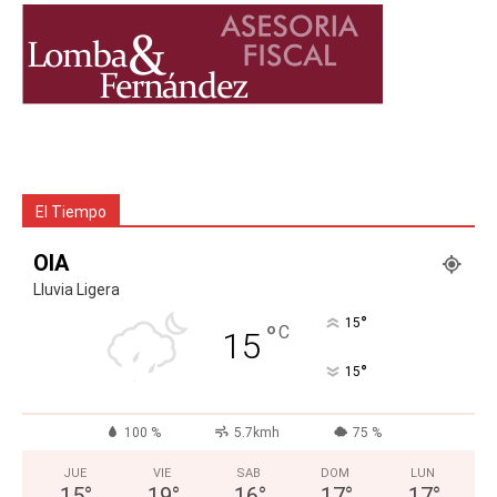
El Tiempo
OIA
Lluvia Ligera
°
15
°
C
15
°
15
100 %
5.7kmh
75 %
JUE
VIE
SAB
DOM
LUN
15
°
19
°
16
°
17
°
17
°