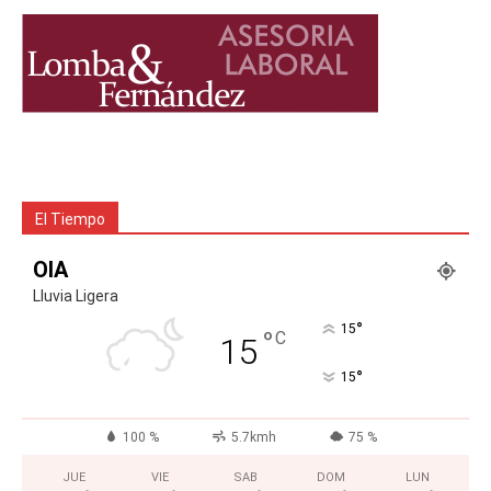
El Tiempo
OIA
Lluvia Ligera
°
15
°
C
15
°
15
100 %
5.7kmh
75 %
JUE
VIE
SAB
DOM
LUN