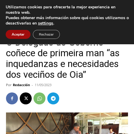
Utilizamos cookies para ofrecerte la mejor experiencia en
nuestra web.
Puedes obtener más información sobre qué cookies utilizamos o
Inicio
Oia
desactivarlas en
settings
.
Oia
Política
Aceptar
Rechazar
O Delegado do Goberno
coñece de primeira man “as
inquedanzas e necesidades
dos veciños de Oia”
Por
Redacción
-
11/05/2023