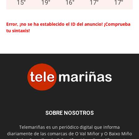
15
°
19
°
16
°
17
°
17
°
Error, ¡no se ha establecido el ID del anuncio! ¡Comprueba
tu sintaxis!
SOBRE NOSOTROS
Telemariñas es un periódico digital que informa
diariamente de las comarcas de O Val Miñor y O Baixo Miño