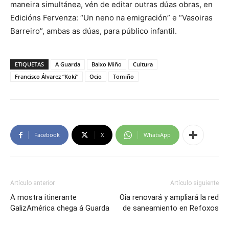
maneira simultánea, vén de editar outras dúas obras, en
Edicións Fervenza: “Un neno na emigración” e “Vasoiras
Barreiro”, ambas as dúas, para público infantil.
ETIQUETAS
A Guarda
Baixo Miño
Cultura
Francisco Álvarez “Koki”
Ocio
Tomiño
Facebook
X
WhatsApp
Artículo anterior
Artículo siguiente
A mostra itinerante
Oia renovará y ampliará la red
GalizAmérica chega á Guarda
de saneamiento en Refoxos