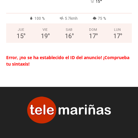
°
15
100 %
5.7kmh
75 %
JUE
VIE
SAB
DOM
LUN
15
°
19
°
16
°
17
°
17
°
Error, ¡no se ha establecido el ID del anuncio! ¡Comprueba
tu sintaxis!