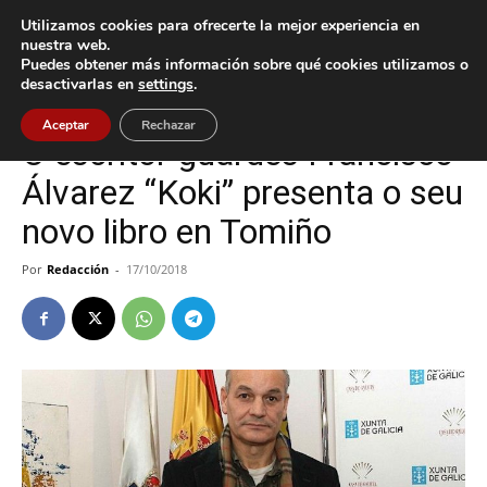
Utilizamos cookies para ofrecerte la mejor experiencia en
nuestra web.
Puedes obtener más información sobre qué cookies utilizamos o
Inicio
A Guarda
desactivarlas en
settings
.
A Guarda
Cultura / Ocio
Tomiño
Aceptar
Rechazar
O escritor guardés Francisco
Álvarez “Koki” presenta o seu
novo libro en Tomiño
Por
Redacción
-
17/10/2018