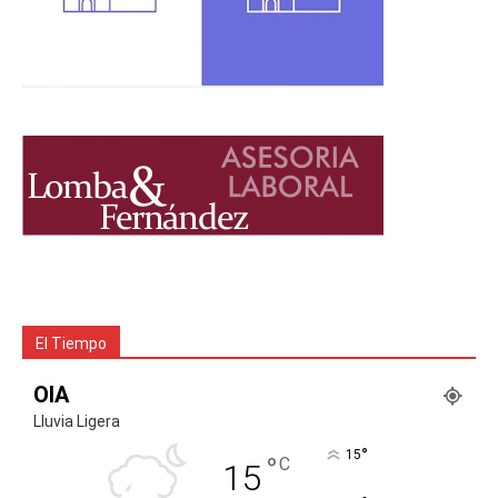
El Tiempo
OIA
Lluvia Ligera
°
15
°
C
15