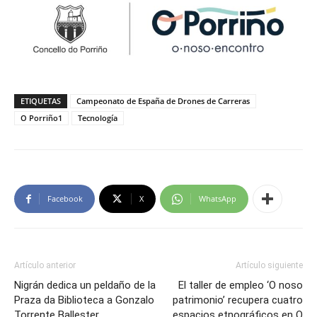
ETIQUETAS
Campeonato de España de Drones de Carreras
O Porriño1
Tecnología
Facebook
X
WhatsApp
Artículo anterior
Artículo siguiente
Nigrán dedica un peldaño de la
El taller de empleo ‘O noso
Praza da Biblioteca a Gonzalo
patrimonio’ recupera cuatro
Torrente Ballester
espacios etnográficos en O