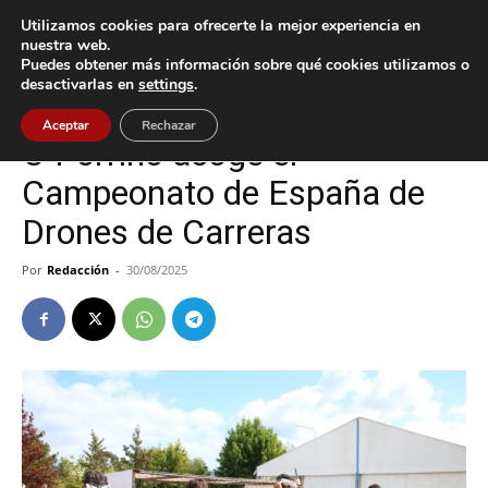
Utilizamos cookies para ofrecerte la mejor experiencia en
nuestra web.
Puedes obtener más información sobre qué cookies utilizamos o
Inicio
O Porriño
desactivarlas en
settings
.
O Porriño
Tecnología
Aceptar
Rechazar
O Porriño acoge el
Campeonato de España de
Drones de Carreras
Por
Redacción
-
30/08/2025