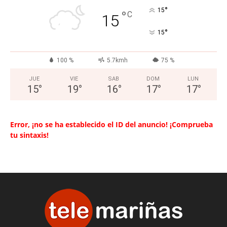
°
15
°
C
15
°
15
100 %
5.7kmh
75 %
JUE
VIE
SAB
DOM
LUN
15
°
19
°
16
°
17
°
17
°
Error, ¡no se ha establecido el ID del anuncio! ¡Comprueba
tu sintaxis!