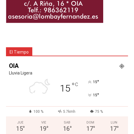
El Tiempo
OIA
Lluvia Ligera
°
15
°
C
15
°
15
100 %
5.7kmh
75 %
JUE
VIE
SAB
DOM
LUN
15
°
19
°
16
°
17
°
17
°