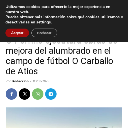
Utilizamos cookies para ofrecerte la mejor experiencia en
nuestra web.
Puedes obtener más información sobre qué cookies utilizamos o
Inicio
Deportes
desactivarlas en
settings
.
Deportes
O Porriño
Aceptar
Rechazar
O Porriño ejecutará obras de
mejora del alumbrado en el
campo de fútbol O Carballo
de Atios
Por
Redacción
-
03/03/2025