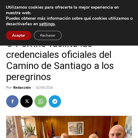
Utilizamos cookies para ofrecerte la mejor experiencia en
nuestra web.
Puedes obtener más información sobre qué cookies utilizamos o
Inicio
O Porriño
desactivarlas en
settings
.
O Porriño
Aceptar
Rechazar
O Porriño facilita las
credenciales oficiales del
Camino de Santiago a los
peregrinos
Por
Redacción
-
02/06/2026