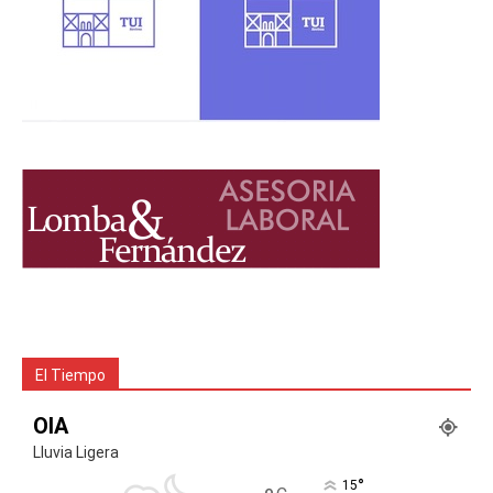
El Tiempo
OIA
Lluvia Ligera
°
15