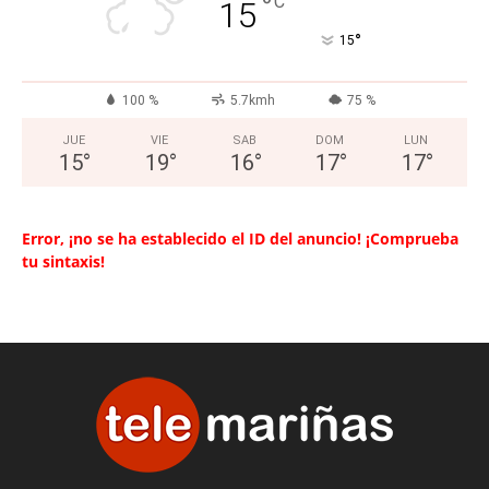
°
C
15
°
15
100 %
5.7kmh
75 %
JUE
VIE
SAB
DOM
LUN
15
°
19
°
16
°
17
°
17
°
Error, ¡no se ha establecido el ID del anuncio! ¡Comprueba
tu sintaxis!