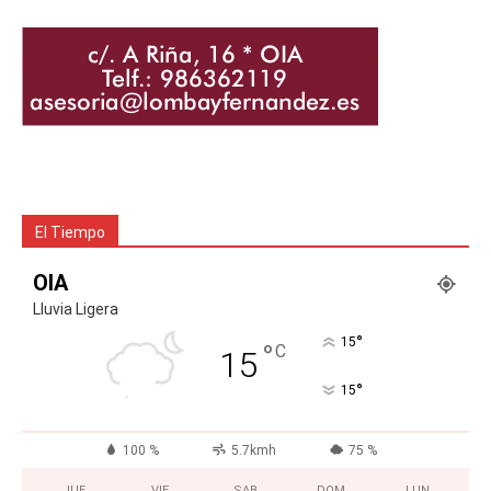
El Tiempo
OIA
Lluvia Ligera
°
15
°
C
15
°
15
100 %
5.7kmh
75 %
JUE
VIE
SAB
DOM
LUN