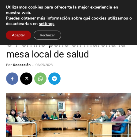
Utilizamos cookies para ofrecerte la mejor experiencia en
nuestra web.
Puedes obtener más información sobre qué cookies utilizamos o
Inicio
O Porriño
desactivarlas en
settings
.
O Porriño
Aceptar
Rechazar
O Porriño pone en marcha la
mesa local de salud
Por
Redacción
-
06/05/2023