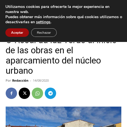
Utilizamos cookies para ofrecerte la mejor experiencia en
nuestra web.
Puedes obtener más información sobre qué cookies utilizamos o
Inicio
O Rosal
desactivarlas en
settings
.
O Rosal
Política
Aceptar
Rechazar
O Rosal da luz verde al inicio
de las obras en el
aparcamiento del núcleo
urbano
Por
Redacción
-
14/08/2020