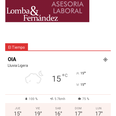
El Tiempo
OIA
Lluvia Ligera
°
15
°
C
15
°
15
100 %
5.7kmh
75 %
JUE
VIE
SAB
DOM
LUN
15
°
19
°
16
°
17
°
17
°