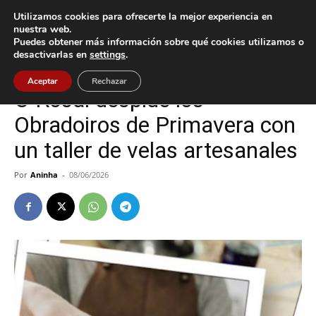
Utilizamos cookies para ofrecerte la mejor experiencia en
nuestra web.
Puedes obtener más información sobre qué cookies utilizamos o
Inicio
Cultura / Ocio
desactivarlas en
settings
.
Cultura / Ocio
O Rosal
Aceptar
Rechazar
O Rosal despide los
Obradoiros de Primavera con
un taller de velas artesanales
Por
Aninha
-
08/06/2026