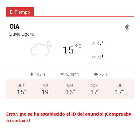
El Tiempo
OIA
Lluvia Ligera
°
15
°
C
15
°
15
100 %
5.7kmh
75 %
JUE
VIE
SAB
DOM
LUN
15
°
19
°
16
°
17
°
17
°
Error, ¡no se ha establecido el ID del anuncio! ¡Comprueba
tu sintaxis!