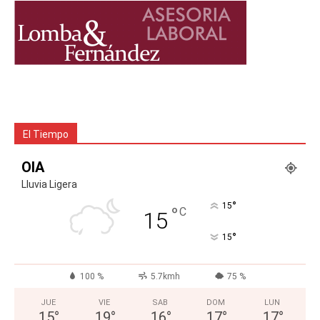
El Tiempo
OIA
Lluvia Ligera
°
15
°
C
15
°
15
100 %
5.7kmh
75 %
JUE
VIE
SAB
DOM
LUN
15
°
19
°
16
°
17
°
17
°