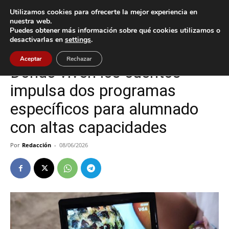
Utilizamos cookies para ofrecerte la mejor experiencia en
nuestra web.
Puedes obtener más información sobre qué cookies utilizamos o
Inicio
Nigrán
desactivarlas en
settings
.
Nigrán
Aceptar
Rechazar
Donde viven los cuentos
impulsa dos programas
específicos para alumnado
con altas capacidades
Por
Redacción
-
08/06/2026