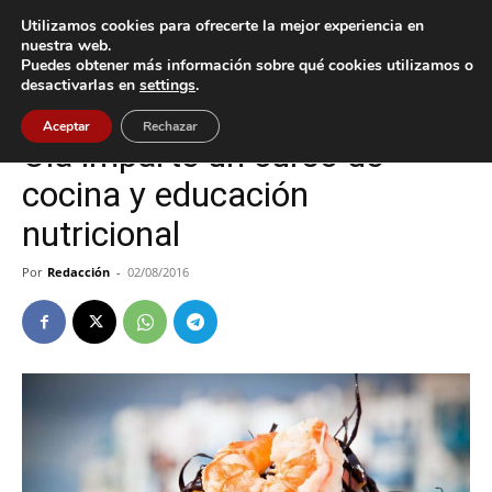
Utilizamos cookies para ofrecerte la mejor experiencia en
nuestra web.
Puedes obtener más información sobre qué cookies utilizamos o
Inicio
Cultura / Ocio
desactivarlas en
settings
.
Cultura / Ocio
Oia
Aceptar
Rechazar
Oia imparte un curso de
cocina y educación
nutricional
Por
Redacción
-
02/08/2016