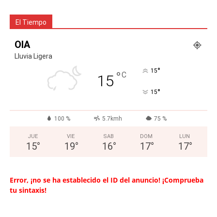
El Tiempo
OIA
Lluvia Ligera
°
15
°
C
15
°
15
100 %
5.7kmh
75 %
JUE
VIE
SAB
DOM
LUN
15
°
19
°
16
°
17
°
17
°
Error, ¡no se ha establecido el ID del anuncio! ¡Comprueba
tu sintaxis!