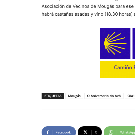
Asociación de Vecinos de Mougás para ese
habrá castañas asadas y vino (18.30 horas) 
ETIQUETAS
Mougás
O Aniversario do Avó
Oia1
Facebook
X
WhatsAp