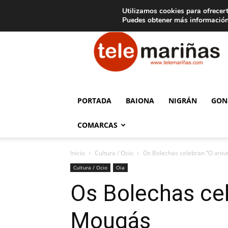
C
15
Aviso legal
Tarifas de publicidad
Oia
Utilizamos cookies para ofrecert
Puedes obtener más información
Telemariñas
PORTADA
BAIONA
NIGRÁN
GON
COMARCAS
Inicio
Cultura / Ocio
Os Bolechas celebran “O aniv
Cultura / Ocio
Oia
Os Bolechas cel
Mougás