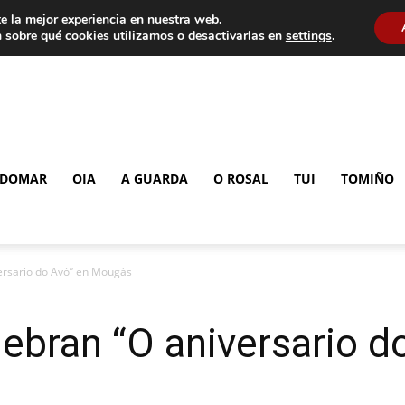
e la mejor experiencia en nuestra web.
 sobre qué cookies utilizamos o desactivarlas en
settings
.
DOMAR
OIA
A GUARDA
O ROSAL
TUI
TOMIÑO
ersario do Avó” en Mougás
ebran “O aniversario d