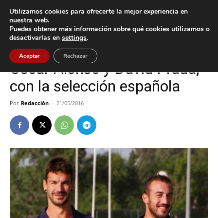
Utilizamos cookies para ofrecerte la mejor experiencia en
nuestra web.
Puedes obtener más información sobre qué cookies utilizamos o
Inicio
Deportes
desactivarlas en
settings
.
Deportes
Tui
Aceptar
Rechazar
Óscar Alonso y David Prada,
con la selección española
Por
Redacción
-
21/05/2016