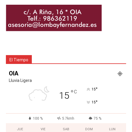
El Tiempo
OIA
Lluvia Ligera
°
15
°
C
15
°
15
100 %
5.7kmh
75 %
JUE
VIE
SAB
DOM
LUN