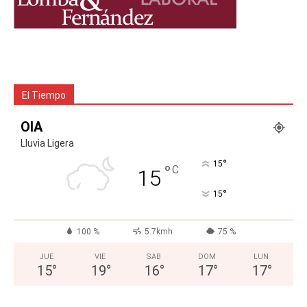
El Tiempo
OIA
Lluvia Ligera
°
15
°
C
15
°
15
100 %
5.7kmh
75 %
JUE
VIE
SAB
DOM
LUN
15
°
19
°
16
°
17
°
17
°