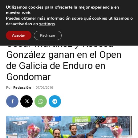
Utilizamos cookies para ofrecerte la mejor experiencia en
nuestra web.
Puedes obtener más información sobre qué cookies utilizamos o
Inicio
Deportes
desactivarlas en
settings
.
Deportes
Gondomar
Aceptar
Rechazar
Óscar Martínez y Rebeca
González ganan en el Open
de Galicia de Enduro en
Gondomar
Por
Redacción
-
07/06/2016