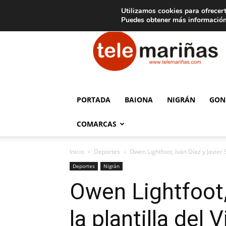
C
15
Aviso legal
Tarifas de publicidad
Oia
Utilizamos cookies para ofrecert
Puedes obtener más información
Telemariñas
PORTADA
BAIONA
NIGRÁN
GON
COMARCAS
Inicio
Deportes
Owen Lightfoot, Iván Díaz y Javier 
Deportes
Nigrán
Owen Lightfoot,
la plantilla del 