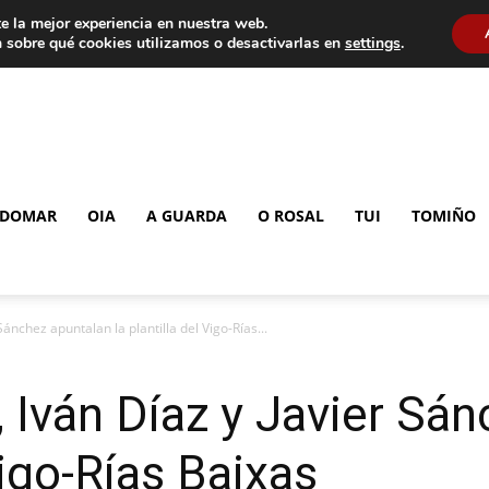
e la mejor experiencia en nuestra web.
 sobre qué cookies utilizamos o desactivarlas en
settings
.
DOMAR
OIA
A GUARDA
O ROSAL
TUI
TOMIÑO
Sánchez apuntalan la plantilla del Vigo-Rías...
 Iván Díaz y Javier Sá
Vigo-Rías Baixas