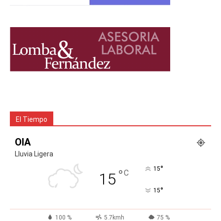
El Tiempo
OIA
Lluvia Ligera
°
15
°
C
15
°
15
100 %
5.7kmh
75 %