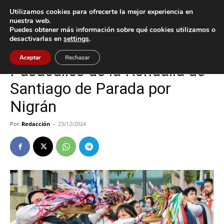
Utilizamos cookies para ofrecerte la mejor experiencia en
nuestra web.
Puedes obtener más información sobre qué cookies utilizamos o
Inicio
Nigrán
desactivarlas en
settings
.
Nigrán
Aceptar
Rechazar
Pasacalles de la Rondalla de
Santiago de Parada por
Nigrán
Por
Redacción
-
23/12/2024