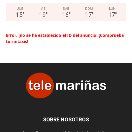
JUE
VIE
SAB
DOM
LUN
15
°
19
°
16
°
17
°
17
°
Error, ¡no se ha establecido el ID del anuncio! ¡Comprueba
tu sintaxis!
SOBRE NOSOTROS