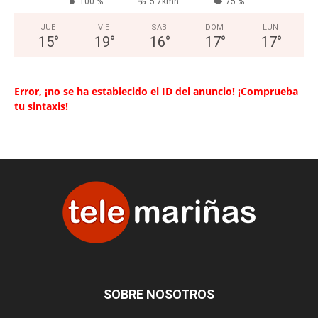
100 %
5.7kmh
75 %
JUE
VIE
SAB
DOM
LUN
15
°
19
°
16
°
17
°
17
°
Error, ¡no se ha establecido el ID del anuncio! ¡Comprueba
tu sintaxis!
SOBRE NOSOTROS