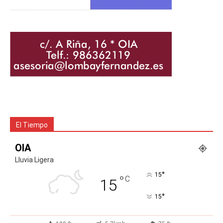
El Tiempo
OIA
Lluvia Ligera
°
15
°
C
15
°
15