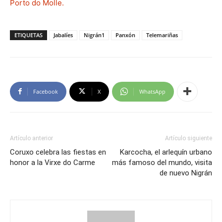
Porto do Molle.
ETIQUETAS
Jabalíes
Nigrán1
Panxón
Telemariñas
Facebook
X
WhatsApp
Artículo anterior
Artículo siguiente
Coruxo celebra las fiestas en
Karcocha, el arlequín urbano
honor a la Virxe do Carme
más famoso del mundo, visita
de nuevo Nigrán