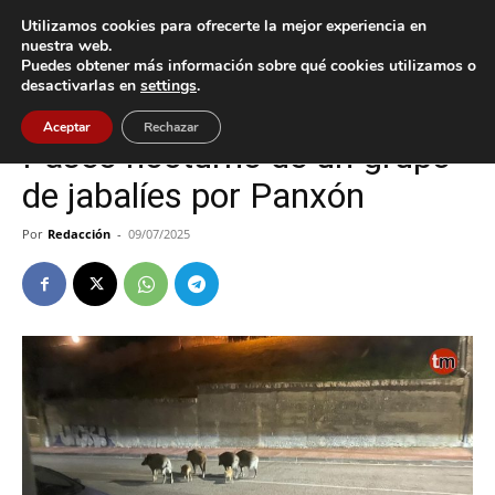
Utilizamos cookies para ofrecerte la mejor experiencia en
nuestra web.
Puedes obtener más información sobre qué cookies utilizamos o
Inicio
Nigrán
desactivarlas en
settings
.
Nigrán
Aceptar
Rechazar
Paseo nocturno de un grupo
de jabalíes por Panxón
Por
Redacción
-
09/07/2025