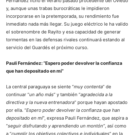
Fernández fichó el verano pasado procedente del Oviedo
y, aunque unas trabas burocráticas le impidieron
incorporarse en la pretemporada, su rendimiento fue
inmediato nada más llegar. Su juego eléctrico le ha valido
el sobrenombre de Rayito y esa capacidad de generar
tormentas en las defensas rivales continuará estando al
servicio del Guardés el próximo curso.
Pauli Fernández: “Espero poder devolver la confianza
que han depositado en mí”
La central paraguaya se siente “
muy contenta
” de
continuar “
un año más
” y también “
agradecida a la
directiva y la nueva entrenadora
” porque hayan apostado
por ella. “
Espero poder devolver la confianza que han
depositado en mí
”, expresa Pauli Fernández, que aspira a
“
seguir disfrutando y aprendiendo un montón”
, así como
a “
cumplir los objetivos colectivos e individuales
” en la