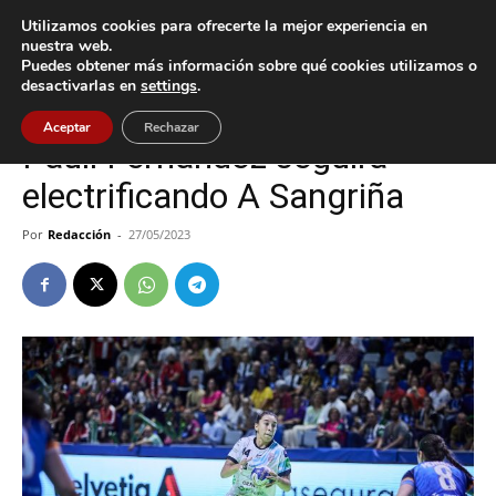
Utilizamos cookies para ofrecerte la mejor experiencia en
nuestra web.
Puedes obtener más información sobre qué cookies utilizamos o
Inicio
A Guarda
desactivarlas en
settings
.
A Guarda
Deportes
Aceptar
Rechazar
Pauli Fernández seguirá
electrificando A Sangriña
Por
Redacción
-
27/05/2023