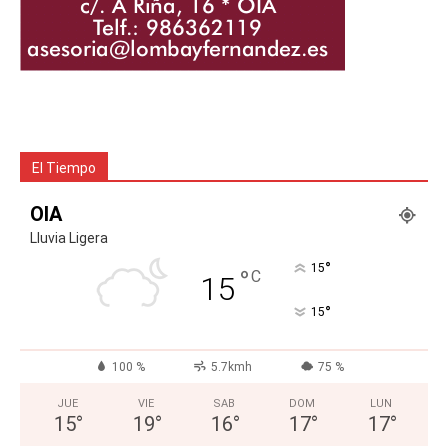
El Tiempo
OIA
Lluvia Ligera
°
15
°
C
15
°
15
100 %
5.7kmh
75 %
JUE
VIE
SAB
DOM
LUN
15
°
19
°
16
°
17
°
17
°