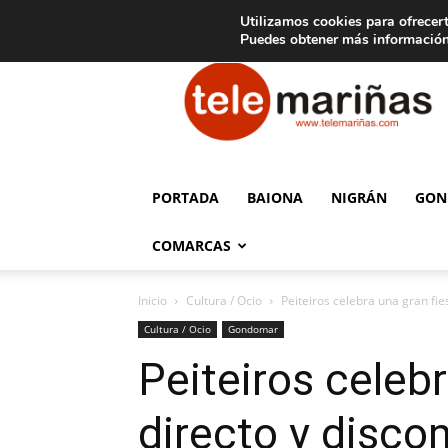
C
15
Aviso legal
Tarifas de publicidad
Oia
Utilizamos cookies para ofrecert
Puedes obtener más información
Telemariñas
PORTADA
BAIONA
NIGRÁN
GON
COMARCAS
Inicio
Cultura / Ocio
Peiteiros celebra una gran fie
Cultura / Ocio
Gondomar
Peiteiros celebr
directo y disco