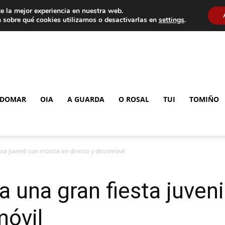
e la mejor experiencia en nuestra web.
 sobre qué cookies utilizamos o desactivarlas en
settings
.
DOMAR
OIA
A GUARDA
O ROSAL
TUI
TOMIÑO
sta juvenil con música en directo y discomóvil
a una gran fiesta juven
móvil