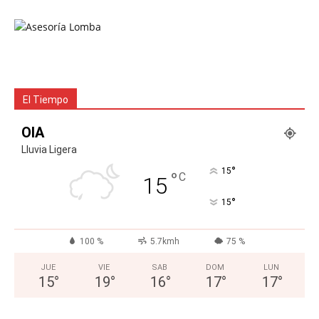
El Tiempo
OIA
Lluvia Ligera
°
15
°
C
15
°
15
100 %
5.7kmh
75 %
JUE
VIE
SAB
DOM
LUN
15
°
19
°
16
°
17
°
17
°