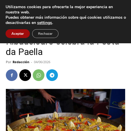
Utilizamos cookies para ofrecerte la mejor experiencia en
nuestra web.
Puedes obtener más información sobre qué cookies utilizamos o
Inicio
Cultura / Ocio
desactivarlas en
settings
.
Cultura / Ocio
Tui
Aceptar
Rechazar
Ribadelouro celebra la Festa
da Paella
Por
Redacción
-
04/06/2026