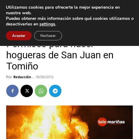
Utilizamos cookies para ofrecerte la mejor experiencia en
nuestra web.
Puedes obtener más información sobre qué cookies utilizamos o
Inicio
Cultura / Ocio
desactivarlas en
settings
.
Cultura / Ocio
Tomiño
Aceptar
Rechazar
Permisos para hacer
hogueras de San Juan en
Tomiño
Por
Redacción
-
06/06/2016