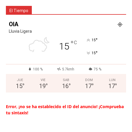
El Tiempo
OIA
Lluvia Ligera
°
15
°
C
15
°
15
100 %
5.7kmh
75 %
JUE
VIE
SAB
DOM
LUN
15
°
19
°
16
°
17
°
17
°
Error, ¡no se ha establecido el ID del anuncio! ¡Comprueba
tu sintaxis!