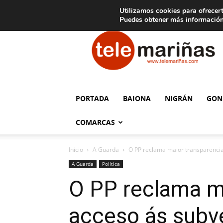
C
15
Aviso legal
Tarifas de publicidad
Oia
Utilizamos cookies para ofrecert
Puedes obtener más información
Telemariñas
PORTADA
BAIONA
NIGRÁN
GON
COMARCAS
Inicio
A Guarda
O PP reclama maior transparencia
A Guarda
Política
O PP reclama ma
acceso ás subv