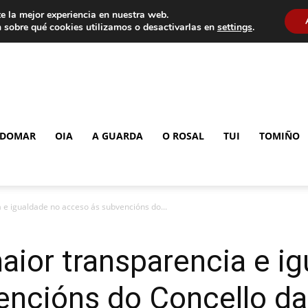
e la mejor experiencia en nuestra web.
 sobre qué cookies utilizamos o desactivarlas en
settings
.
DOMAR
OIA
A GUARDA
O ROSAL
TUI
TOMIÑO
 e igualdade no acceso ás subvencións do...
ior transparencia e i
encións do Concello d