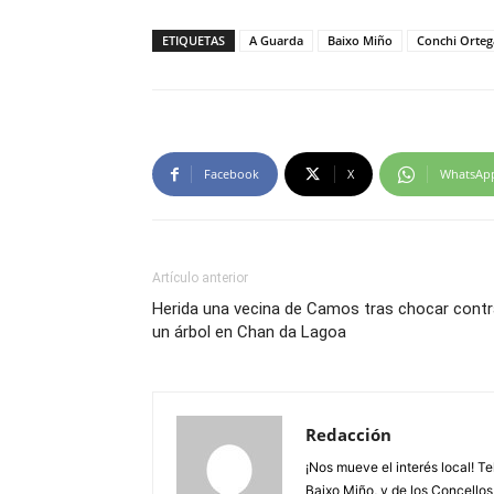
ETIQUETAS
A Guarda
Baixo Miño
Conchi Orteg
Facebook
X
WhatsAp
Artículo anterior
Herida una vecina de Camos tras chocar contr
un árbol en Chan da Lagoa
Redacción
¡Nos mueve el interés local! T
Baixo Miño, y de los Concellos