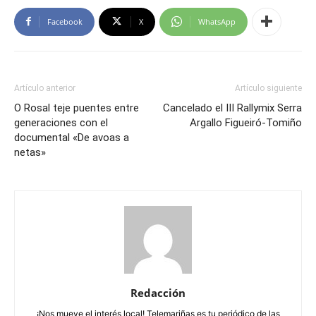
Facebook
X
WhatsApp
Artículo anterior
Artículo siguiente
O Rosal teje puentes entre
Cancelado el III Rallymix Serra
generaciones con el
Argallo Figueiró-Tomiño
documental «De avoas a
netas»
Redacción
¡Nos mueve el interés local! Telemariñas es tu periódico de las