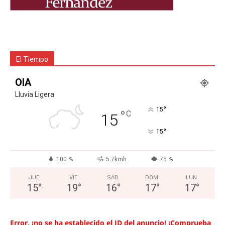
El Tiempo
OIA
Lluvia Ligera
°
15
°
C
15
°
15
100 %
5.7kmh
75 %
JUE
VIE
SAB
DOM
LUN
15
°
19
°
16
°
17
°
17
°
Error, ¡no se ha establecido el ID del anuncio! ¡Comprueba