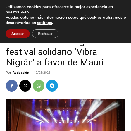
Utilizamos cookies para ofrecerte la mejor experiencia en
nuestra web.
Puedes obtener más información sobre qué cookies utilizamos o
Inicio
Cultura / Ocio
desactivarlas en
settings
.
Cultura / Ocio
Nigrán
Aceptar
Rechazar
Praia América acoge el
festival solidario ‘Vibra
Nigrán’ a favor de Mauri
Por
Redacción
-
19/05/2026