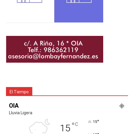
El Tiempo
OIA
Lluvia Ligera
°
15
°
C
15