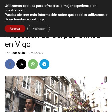
Utilizamos cookies para ofrecerte la mejor experiencia en
nuestra web.
Puedes obtener más información sobre qué cookies utilizamos o
Inicio
Vigo
desactivarlas en
settings
.
Vigo
Aceptar
Rechazar
Procesión de Corpus Christi
en Vigo
Por
Redacción
-
17/06/2025