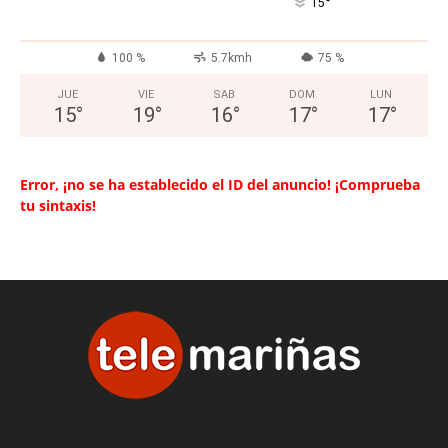
°
15
100 %
5.7kmh
75 %
JUE
VIE
SAB
DOM
LUN
15
°
19
°
16
°
17
°
17
°
Error, ¡no se ha establecido el ID del anuncio! ¡Comprueba
tu sintaxis!