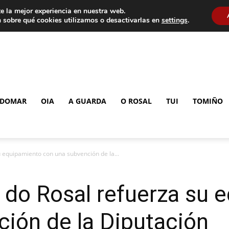
e la mejor experiencia en nuestra web.
 sobre qué cookies utilizamos o desactivarlas en
settings
.
DOMAR
OIA
A GUARDA
O ROSAL
TUI
TOMIÑO
u equipamiento con una subvención de la...
l do Rosal refuerza su
ión de la Diputación