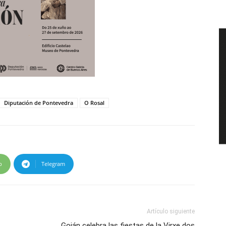
Diputación de Pontevedra
O Rosal
p
Telegram
Artículo siguiente
Goián celebra las fiestas de la Virxe dos