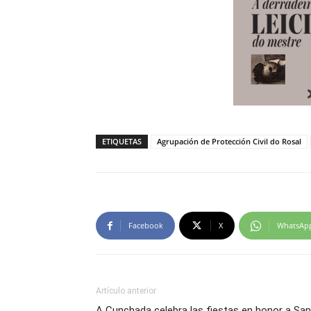
ETIQUETAS
Agrupación de Protección Civil do Rosal
Facebook
X
WhatsAp
Artículo anterior
A Cunchada celebra las fiestas en honor a San