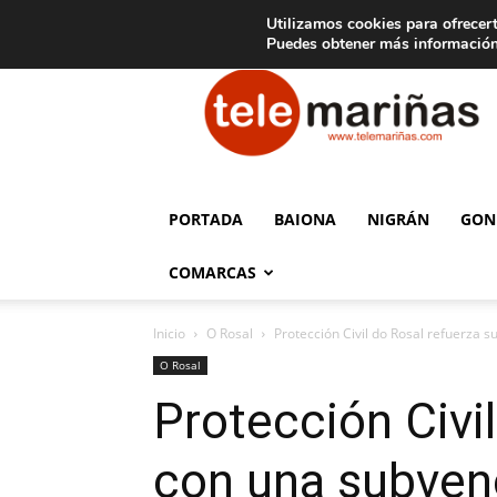
C
15
Aviso legal
Tarifas de publicidad
Oia
Utilizamos cookies para ofrecert
Puedes obtener más información
Telemariñas
PORTADA
BAIONA
NIGRÁN
GON
COMARCAS
Inicio
O Rosal
Protección Civil do Rosal refuerza s
O Rosal
Protección Civi
con una subvenc