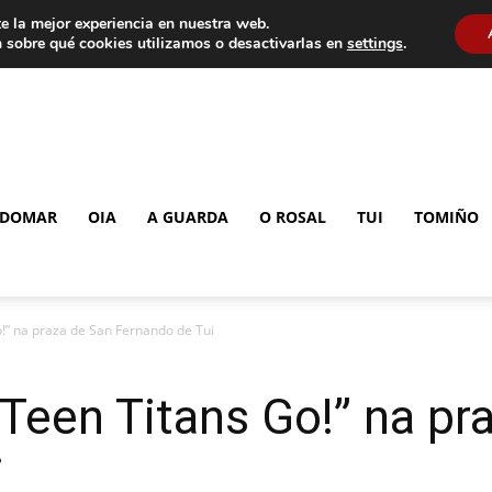
e la mejor experiencia en nuestra web.
 sobre qué cookies utilizamos o desactivarlas en
settings
.
DOMAR
OIA
A GUARDA
O ROSAL
TUI
TOMIÑO
!” na praza de San Fernando de Tui
Teen Titans Go!” na pr
i