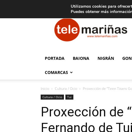
C
15
Aviso legal
Tarifas de publicidad
Oia
Utilizamos cookies para ofrecert
Puedes obtener más información
Telemariñas
PORTADA
BAIONA
NIGRÁN
GON
COMARCAS
Inicio
Cultura / Ocio
Proxección de “Teen Titans Go
Cultura / Ocio
Tui
Proxección de “
Fernando de Tu