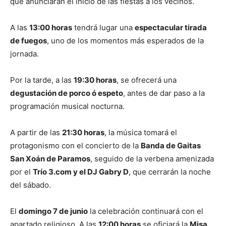
que anunciarán el inicio de las fiestas a los vecinos.
A las
13:00 horas
tendrá lugar una
espectacular tirada
de fuegos
, uno de los momentos más esperados de la
jornada.
Por la tarde, a las
19:30 horas
, se ofrecerá una
degustación de porco ó espeto
, antes de dar paso a la
programación musical nocturna.
A partir de las
21:30 horas
, la música tomará el
protagonismo con el concierto de la
Banda de Gaitas
San Xoán de Paramos
, seguido de la verbena amenizada
por el
Trío 3.com y el DJ Gabry D
, que cerrarán la noche
del sábado.
El
domingo 7 de junio
la celebración continuará con el
apartado religioso. A las
12:00 horas
se oficiará la
M
isa