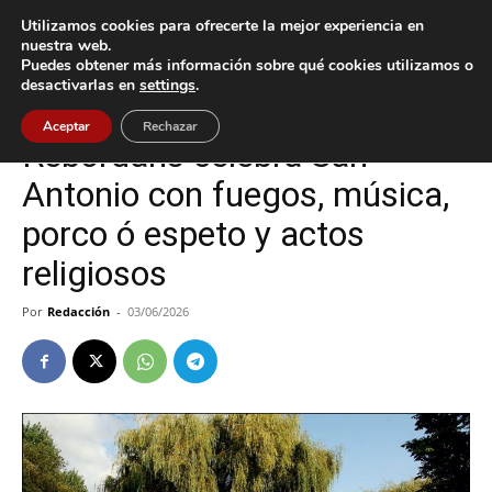
Utilizamos cookies para ofrecerte la mejor experiencia en
nuestra web.
Puedes obtener más información sobre qué cookies utilizamos o
Inicio
Cultura / Ocio
desactivarlas en
settings
.
Cultura / Ocio
Tui
Aceptar
Rechazar
Rebordáns celebra San
Antonio con fuegos, música,
porco ó espeto y actos
religiosos
Por
Redacción
-
03/06/2026