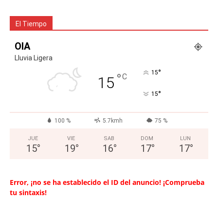
El Tiempo
OIA
Lluvia Ligera
°
15
°
C
15
°
15
100 %
5.7kmh
75 %
JUE
VIE
SAB
DOM
LUN
15
°
19
°
16
°
17
°
17
°
Error, ¡no se ha establecido el ID del anuncio! ¡Comprueba
tu sintaxis!