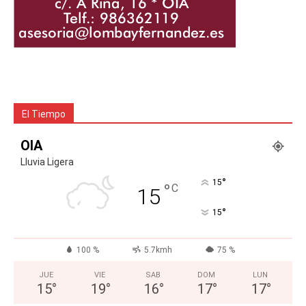
El Tiempo
OIA
Lluvia Ligera
°
15
°
C
15
°
15
100 %
5.7kmh
75 %
JUE
VIE
SAB
DOM
LUN
15
°
19
°
16
°
17
°
17
°