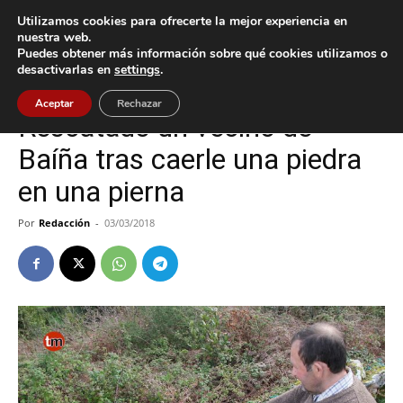
Utilizamos cookies para ofrecerte la mejor experiencia en
nuestra web.
Puedes obtener más información sobre qué cookies utilizamos o
Inicio
Baiona
desactivarlas en
settings
.
Baiona
Sucesos
Aceptar
Rechazar
Rescatado un vecino de
Baíña tras caerle una piedra
en una pierna
Por
Redacción
-
03/03/2018