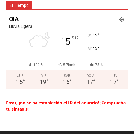
El Tiempo
OIA
Lluvia Ligera
°
15
°
C
15
°
15
100 %
5.7kmh
75 %
JUE
VIE
SAB
DOM
LUN
15
°
19
°
16
°
17
°
17
°
Error, ¡no se ha establecido el ID del anuncio! ¡Comprueba
tu sintaxis!