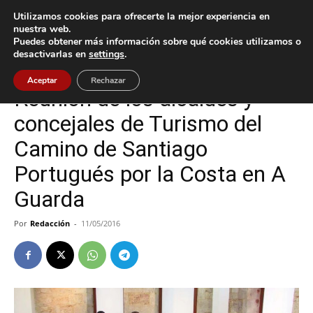
Utilizamos cookies para ofrecerte la mejor experiencia en
nuestra web.
Puedes obtener más información sobre qué cookies utilizamos o
Inicio
A Guarda
desactivarlas en
settings
.
A Guarda
Política
Aceptar
Rechazar
Reunión de los alcaldes y
concejales de Turismo del
Camino de Santiago
Portugués por la Costa en A
Guarda
Por
Redacción
-
11/05/2016