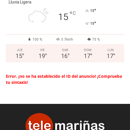
Lluvia Ligera
°
15
°
C
15
°
15
100 %
5.7kmh
75 %
JUE
VIE
SAB
DOM
LUN
15
°
19
°
16
°
17
°
17
°
Error, ¡no se ha establecido el ID del anuncio! ¡Comprueba
tu sintaxis!