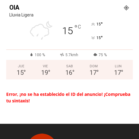
OIA
Lluvia Ligera
°
15
°
C
15
°
15
100 %
5.7kmh
75 %
JUE
VIE
SAB
DOM
LUN
15
°
19
°
16
°
17
°
17
°
Error, ¡no se ha establecido el ID del anuncio! ¡Comprueba
tu sintaxis!