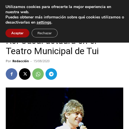
Utilizamos cookies para ofrecerte la mejor experiencia en
nuestra web.
Puedes obtener más información sobre qué cookies utilizamos o
Inicio
Cultura / Ocio
desactivarlas en
settings
.
Cultura / Ocio
Tui
Aceptar
Rechazar
Roi Casal actuará en el
Teatro Municipal de Tui
Por
Redacción
-
15/08/2020