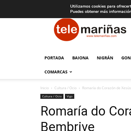
C
15
Aviso legal
Tarifas de publicidad
Oia
Utilizamos cookies para ofrecert
Puedes obtener más información
Telemariñas
PORTADA
BAIONA
NIGRÁN
GON
COMARCAS
Inicio
Cultura / Ocio
Romaría do Corazón de Xesús
Cultura / Ocio
Vigo
Romaría do Cor
Bembrive