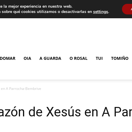
e la mejor experiencia en nuestra web.
 sobre qué cookies utilizamos o desactivarlas en
settings
.
DOMAR
OIA
A GUARDA
O ROSAL
TUI
TOMIÑO
 en A Parrocha-Bembrive
azón de Xesús en A Par