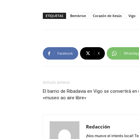
ETIQUETAS
Bembrive
Corazón de Xesús
Vigo
Facebook
X
WhatsAp
Artículo anterior
El barrio de Ribadavia en Vigo se convertirá en
«museo ao aire libre»
Redacción
¡Nos mueve el interés local! T