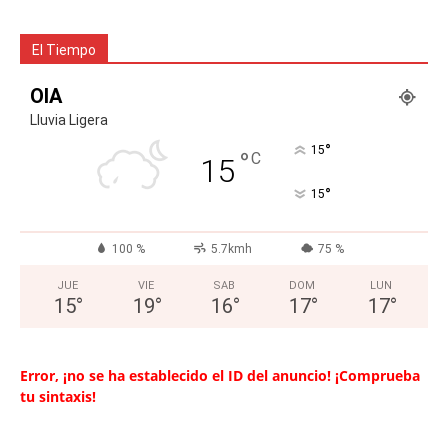
El Tiempo
OIA
Lluvia Ligera
°
15
°
C
15
°
15
100 %
5.7kmh
75 %
JUE
VIE
SAB
DOM
LUN
15
°
19
°
16
°
17
°
17
°
Error, ¡no se ha establecido el ID del anuncio! ¡Comprueba
tu sintaxis!