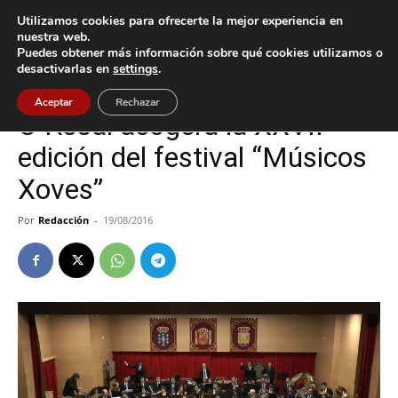
Utilizamos cookies para ofrecerte la mejor experiencia en
nuestra web.
Puedes obtener más información sobre qué cookies utilizamos o
Inicio
Cultura / Ocio
desactivarlas en
settings
.
Cultura / Ocio
O Rosal
Aceptar
Rechazar
O Rosal acogerá la XXVII
edición del festival “Músicos
Xoves”
Por
Redacción
-
19/08/2016