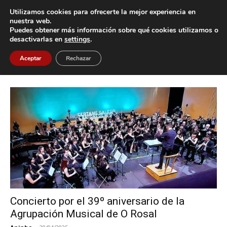
Utilizamos cookies para ofrecerte la mejor experiencia en
nuestra web.
Puedes obtener más información sobre qué cookies utilizamos o
Inicio
Etiquetas
Agrupación Musical de O Rosal
desactivarlas en
settings
.
Etiqueta: Agrupación Musical de O
Aceptar
Rechazar
Rosal
Concierto por el 39º aniversario de la
Agrupación Musical de O Rosal