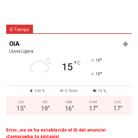
El Tiempo
OIA
Lluvia Ligera
°
15
°
C
15
°
15
100 %
5.7kmh
75 %
JUE
VIE
SAB
DOM
LUN
15
°
19
°
16
°
17
°
17
°
Error, ¡no se ha establecido el ID del anuncio!
¡Comprueba tu sintaxis!