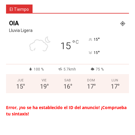
El Tiempo
OIA
Lluvia Ligera
°
15
°
C
15
°
15
100 %
5.7kmh
75 %
JUE
VIE
SAB
DOM
LUN
15
°
19
°
16
°
17
°
17
°
Error, ¡no se ha establecido el ID del anuncio! ¡Comprueba
tu sintaxis!