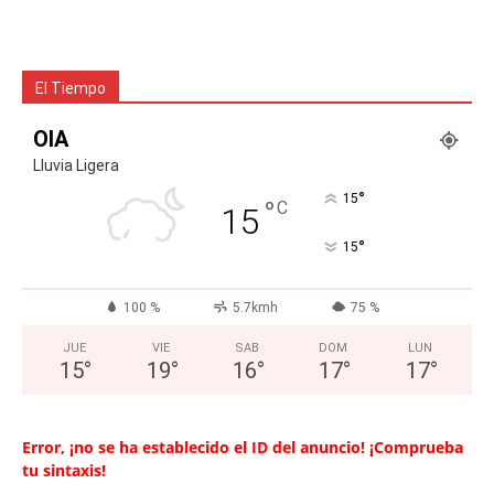
El Tiempo
OIA
Lluvia Ligera
°
15
°
C
15
°
15
100 %
5.7kmh
75 %
JUE
VIE
SAB
DOM
LUN
15
°
19
°
16
°
17
°
17
°
Error, ¡no se ha establecido el ID del anuncio! ¡Comprueba
tu sintaxis!