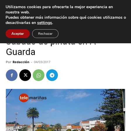
Utilizamos cookies para ofrecerte la mejor experiencia en
nuestra web.
Puedes obtener más información sobre qué cookies utilizamos o
Inicio
A Guarda
desactivarlas en
settings
.
A Guarda
Cultura / Ocio
Aceptar
Rechazar
Sábado de piñata en A
Guarda
Por
Redacción
-
04/03/2017