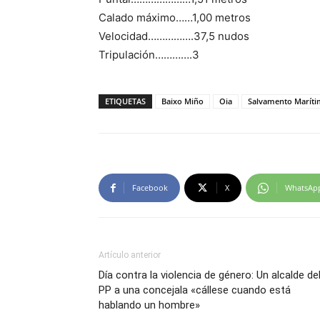
Calado máximo……1,00 metros
Velocidad…………….37,5 nudos
Tripulación………….3
ETIQUETAS
Baixo Miño
Oia
Salvamento Marít
Facebook
X
WhatsAp
Artículo anterior
Día contra la violencia de género: Un alcalde de
PP a una concejala «cállese cuando está
hablando un hombre»