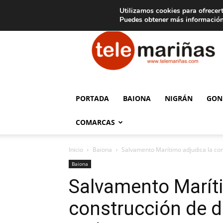
C
15
Aviso legal
Tarifas de publicidad
Oia
Utilizamos cookies para ofrecert
Puedes obtener más información
Telemariñas
PORTADA
BAIONA
NIGRÁN
GON
COMARCAS
Inicio
Baiona
Salvamento Marítimo adjudica la co
Baiona
Salvamento Maríti
construcción de 