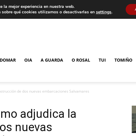
e la mejor experiencia en nuestra web.
 sobre qué cookies utilizamos o desactivarlas en
settings
.
DOMAR
OIA
A GUARDA
O ROSAL
TUI
TOMIÑO
nstrucción de dos nuevas embarcaciones Salvamares
mo adjudica la
dos nuevas