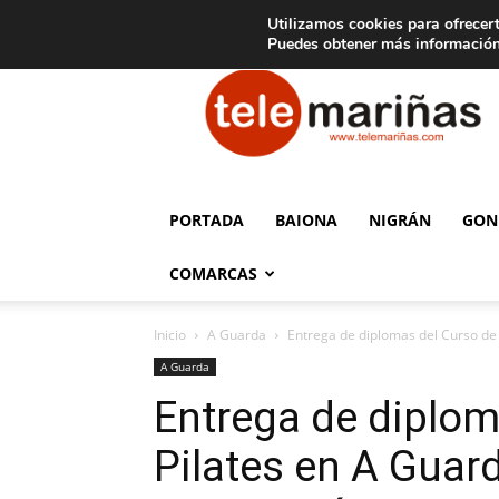
C
15
Aviso legal
Tarifas de publicidad
Oia
Utilizamos cookies para ofrecert
Puedes obtener más información
Telemariñas
PORTADA
BAIONA
NIGRÁN
GON
COMARCAS
Inicio
A Guarda
Entrega de diplomas del Curso de 
A Guarda
Entrega de diplom
Pilates en A Guar