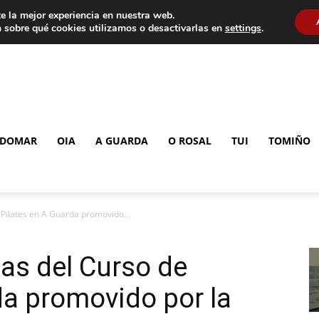
e la mejor experiencia en nuestra web.
 sobre qué cookies utilizamos o desactivarlas en
settings
.
DOMAR
OIA
A GUARDA
O ROSAL
TUI
TOMIÑO
Pilates en A Guarda promovido...
as del Curso de
da promovido por la