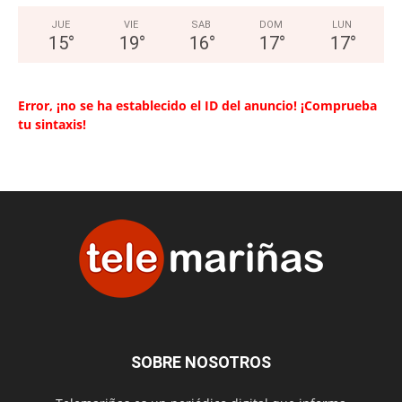
JUE
VIE
SAB
DOM
LUN
15
°
19
°
16
°
17
°
17
°
Error, ¡no se ha establecido el ID del anuncio! ¡Comprueba
tu sintaxis!
SOBRE NOSOTROS