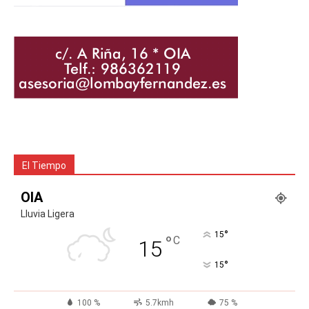
El Tiempo
OIA
Lluvia Ligera
°
15
°
C
15
°
15
100 %
5.7kmh
75 %