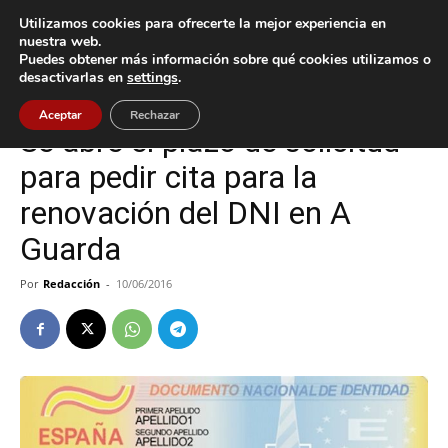
Utilizamos cookies para ofrecerte la mejor experiencia en
nuestra web.
Puedes obtener más información sobre qué cookies utilizamos o
Inicio
A Guarda
desactivarlas en
settings
.
A Guarda
Aceptar
Rechazar
Se abre el plazo de solicitud
para pedir cita para la
renovación del DNI en A
Guarda
Por
Redacción
-
10/06/2016