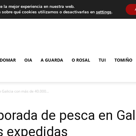
e la mejor experiencia en nuestra web.
 sobre qué cookies utilizamos o desactivarlas en
settings
.
DOMAR
OIA
A GUARDA
O ROSAL
TUI
TOMIÑO
 Galicia con más de 40.000...
mporada de pesca en Ga
s expedidas