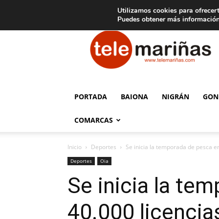
C
15
Aviso legal
Tarifas de publicidad
Oia
Utilizamos cookies para ofrecert
Puedes obtener más información
Telemariñas
PORTADA
BAIONA
NIGRÁN
GON
COMARCAS
Inicio
Deportes
Se inicia la temporada de pesca en
Deportes
Oia
Se inicia la te
40.000 licencia