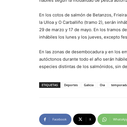
hábiles según la modalidad de pesca autor
En los cotos de salmón de Betanzos, Frieira
la Ulloa y O Carballiño (tramo 2), serán inhá
29 de marzo y 17 de mayo. En los tramos de
inhábiles los lunes y los jueves, excepto fe
En las zonas de desembocadura y en los emb
autóctonos durante todo el año serán hábile
especies distintas de los salmónidos, sin de
ETIQUETAS
Deportes
Galicia
Oia
temporada
Facebook
X
WhatsAp