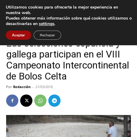
Utilizamos cookies para ofrecerte la mejor experiencia en
nuestra web.
Puedes obtener más información sobre qué cookies utilizamos o
Inicio
Baiona
desactivarlas en
settings
.
Baiona
Gondomar
Nigrán
Aceptar
Rechazar
Las selecciones española y
gallega participan en el VIII
Campeonato Intercontinental
de Bolos Celta
Por
Redacción
-
21/03/2018