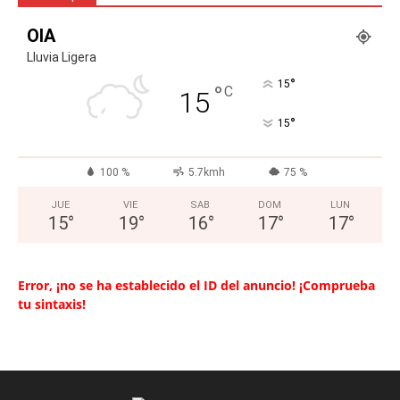
OIA
Lluvia Ligera
°
15
°
C
15
°
15
100 %
5.7kmh
75 %
JUE
VIE
SAB
DOM
LUN
15
°
19
°
16
°
17
°
17
°
Error, ¡no se ha establecido el ID del anuncio! ¡Comprueba
tu sintaxis!