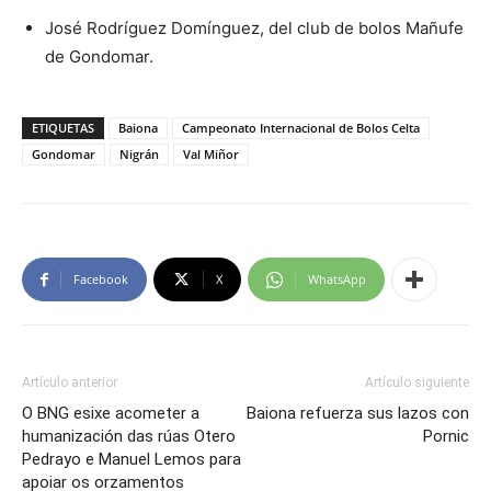
José Rodríguez Domínguez, del club de bolos Mañufe
de Gondomar.
ETIQUETAS
Baiona
Campeonato Internacional de Bolos Celta
Gondomar
Nigrán
Val Miñor
Facebook
X
WhatsApp
Artículo anterior
Artículo siguiente
O BNG esixe acometer a
Baiona refuerza sus lazos con
humanización das rúas Otero
Pornic
Pedrayo e Manuel Lemos para
apoiar os orzamentos