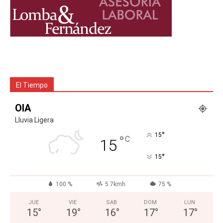
El Tiempo
OIA
Lluvia Ligera
°
15
°
C
15
°
15
100 %
5.7kmh
75 %
JUE
VIE
SAB
DOM
LUN
15
°
19
°
16
°
17
°
17
°