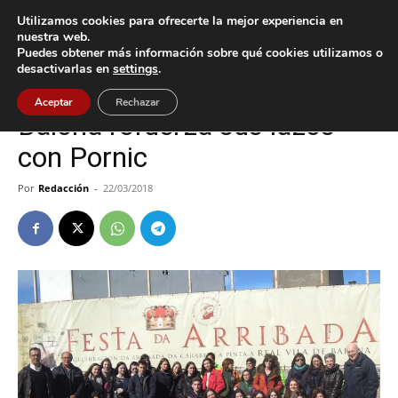
Utilizamos cookies para ofrecerte la mejor experiencia en
nuestra web.
Puedes obtener más información sobre qué cookies utilizamos o
Inicio
Baiona
desactivarlas en
settings
.
Baiona
Cultura / Ocio
Aceptar
Rechazar
Baiona refuerza sus lazos
con Pornic
Por
Redacción
-
22/03/2018