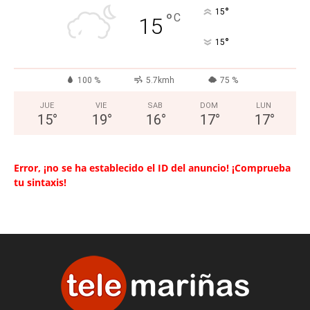
°
15
°
C
15
°
15
100 %
5.7kmh
75 %
JUE
VIE
SAB
DOM
LUN
15
°
19
°
16
°
17
°
17
°
Error, ¡no se ha establecido el ID del anuncio! ¡Comprueba
tu sintaxis!