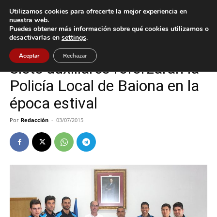
Utilizamos cookies para ofrecerte la mejor experiencia en
nuestra web.
Puedes obtener más información sobre qué cookies utilizamos o
Inicio
Baiona
desactivarlas en
settings
.
Baiona
Aceptar
Rechazar
Siete auxiliares reforzarán la
Policía Local de Baiona en la
época estival
Por
Redacción
-
03/07/2015