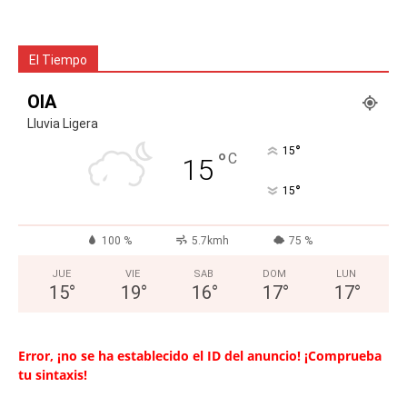
El Tiempo
OIA
Lluvia Ligera
°
15
°
C
15
°
15
100 %
5.7kmh
75 %
JUE
VIE
SAB
DOM
LUN
15
°
19
°
16
°
17
°
17
°
Error, ¡no se ha establecido el ID del anuncio! ¡Comprueba
tu sintaxis!