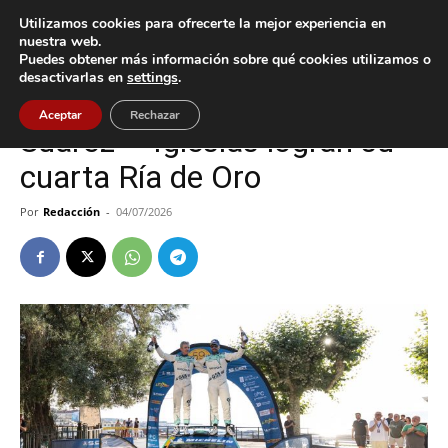
Utilizamos cookies para ofrecerte la mejor experiencia en
nuestra web.
Puedes obtener más información sobre qué cookies utilizamos o
Inicio
Deportes
desactivarlas en
settings
.
Deportes
Gondomar
Aceptar
Rechazar
Suárez – Iglesias logran su
cuarta Ría de Oro
Por
Redacción
-
04/07/2026