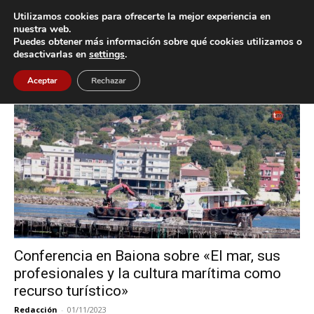
Utilizamos cookies para ofrecerte la mejor experiencia en
nuestra web.
Puedes obtener más información sobre qué cookies utilizamos o
Inicio
Etiquetas
A Mar de Historias
desactivarlas en
settings
.
Etiqueta: A Mar de Historias
Aceptar
Rechazar
Conferencia en Baiona sobre «El mar, sus
profesionales y la cultura marítima como
recurso turístico»
Redacción
-
01/11/2023