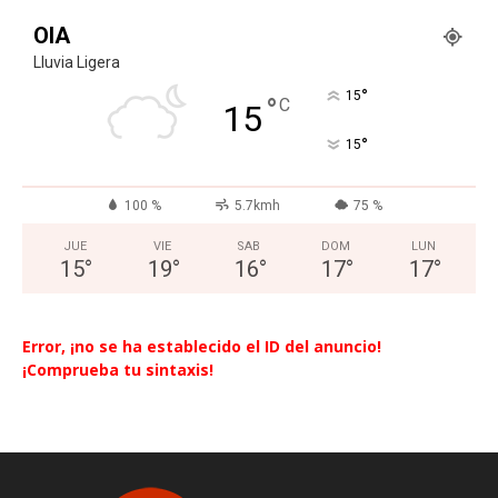
OIA
Lluvia Ligera
°
15
°
C
15
°
15
100 %
5.7kmh
75 %
JUE
VIE
SAB
DOM
LUN
15
°
19
°
16
°
17
°
17
°
Error, ¡no se ha establecido el ID del anuncio!
¡Comprueba tu sintaxis!