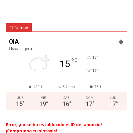
El Tiempo
OIA
Lluvia Ligera
°
15
°
C
15
°
15
100 %
5.7kmh
75 %
JUE
VIE
SAB
DOM
LUN
15
°
19
°
16
°
17
°
17
°
Error, ¡no se ha establecido el ID del anuncio!
¡Comprueba tu sintaxis!