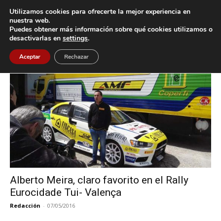
Utilizamos cookies para ofrecerte la mejor experiencia en
nuestra web.
Puedes obtener más información sobre qué cookies utilizamos o
Inicio
Etiquetas
Alberto Meira
desactivarlas en
settings
.
Etiqueta: Alberto Meira
Aceptar
Rechazar
Alberto Meira, claro favorito en el Rally
Eurocidade Tui- Valença
Redacción
-
07/05/2016