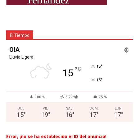
El Tiempo
OIA
Lluvia Ligera
°
15
°
C
15
°
15
100 %
5.7kmh
75 %
JUE
VIE
SAB
DOM
LUN
15
°
19
°
16
°
17
°
17
°
Error, ¡no se ha establecido el ID del anuncio!