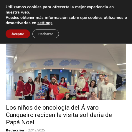
Utilizamos cookies para ofrecerte la mejor experiencia en
nuestra web.
Puedes obtener más información sobre qué cookies utilizamos o
Inicio
Etiquetas
Amig@s Moter@s
desactivarlas en
settings
.
Etiqueta: Amig@s Moter@s
Aceptar
Rechazar
Los niños de oncología del Álvaro
Cunqueiro reciben la visita solidaria de
Papá Noel
Redacción
-
22/12/2025