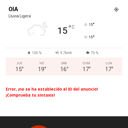
OIA
Lluvia Ligera
°
15
°
C
15
°
15
100 %
5.7kmh
75 %
JUE
VIE
SAB
DOM
LUN
15
°
19
°
16
°
17
°
17
°
Error, ¡no se ha establecido el ID del anuncio!
¡Comprueba tu sintaxis!