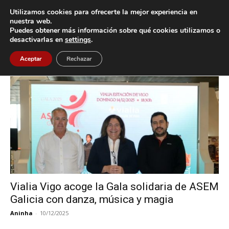
Utilizamos cookies para ofrecerte la mejor experiencia en
nuestra web.
Puedes obtener más información sobre qué cookies utilizamos o
Inicio
Etiquetas
Asem Galicia
desactivarlas en
settings
.
Etiqueta: Asem Galicia
Aceptar
Rechazar
Vialia Vigo acoge la Gala solidaria de ASEM
Galicia con danza, música y magia
Aninha
-
10/12/2025