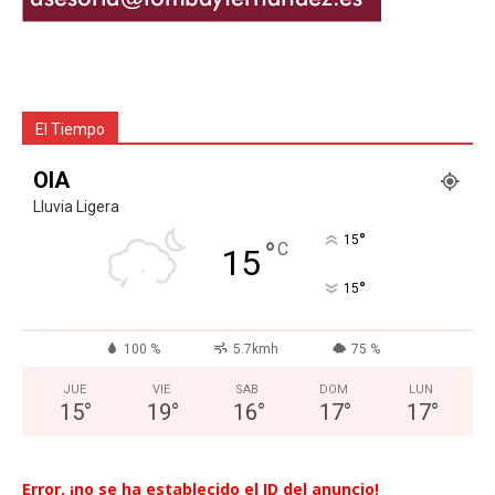
El Tiempo
OIA
Lluvia Ligera
°
15
°
C
15
°
15
100 %
5.7kmh
75 %
JUE
VIE
SAB
DOM
LUN
15
°
19
°
16
°
17
°
17
°
Error, ¡no se ha establecido el ID del anuncio!