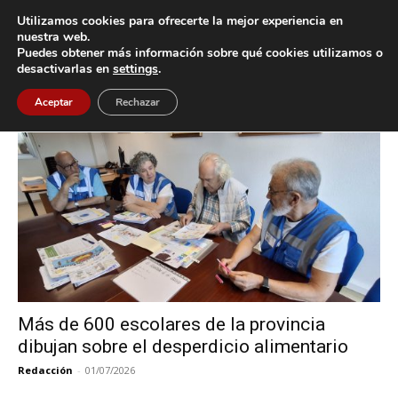
Utilizamos cookies para ofrecerte la mejor experiencia en
nuestra web.
Puedes obtener más información sobre qué cookies utilizamos o
Inicio
Etiquetas
Banco de Alimentos
desactivarlas en
settings
.
Etiqueta: Banco de Alimentos
Aceptar
Rechazar
Más de 600 escolares de la provincia
dibujan sobre el desperdicio alimentario
Redacción
-
01/07/2026